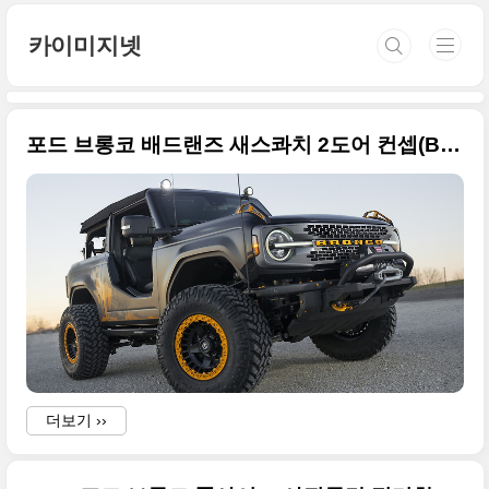
본문 바로가기
카이미지넷
포드 브롱코 배드랜즈 새스콰치 2도어 컨셉(Bronco Badlands Sasquatch) 멋진 사진들만 정리
더보기 ››