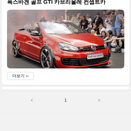
폭스바겐 골프 GTI 카브리올레 컨셉트카
더보기 ››
1