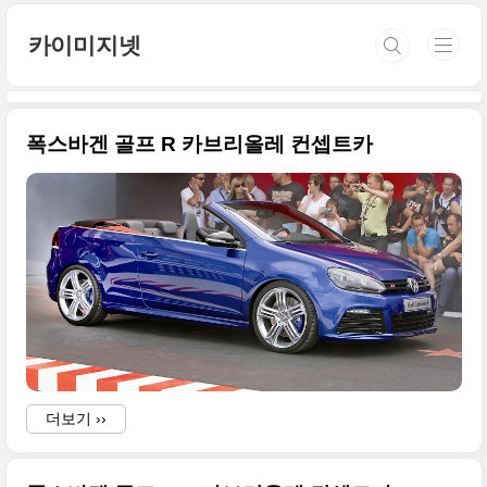
본문 바로가기
카이미지넷
폭스바겐 골프 R 카브리올레 컨셉트카
더보기 ››