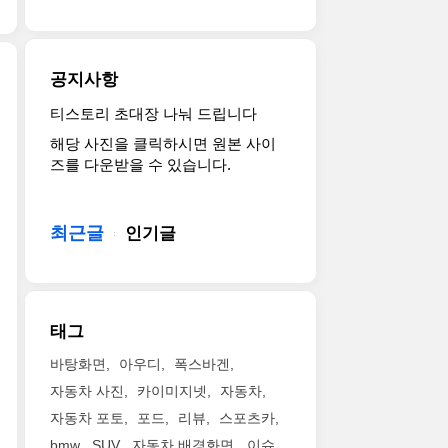
랜
름
터
2015
의
드
없
리
년
멋
투
어
를
Bentayga
진
어
요.
15
가
공지사항
모
러
같
분
출
습
(Grand
은
만
시
티스토리 초대장 나눠 드립니다
2017
입
Tourer)
그
에
된
해당 사진을 클릭하시면 원본 사이
벤
니
를
룹
충
이
즈를 다운받을 수 있습니다.
틀
다.
의
소
전
후
리
2003
미
속
할
처
플
년
하
인
수
음
라
첫
최근글
죠.
인기글
것
있
으
잉
모
속
도
고
로
스
델
도
그
모
S
퍼
이
와
렇
터
버
W12
데
우
고.
넷
전
태그
S(BENTLEY
뷔
아
최
으
이
FLYING
했
함
고
로
출
바탕화면
아우디
폭스바겐
SPUR
으
을
속
AWD
시
자동차 사진
카이미지넷
자동차
W12
니
함
도
를
되
S)
자동차 포토
포드
리뷰
스포츠카
이
께
는
구
었
화
제
누
1km/h
bmw
SUV
자동차 배경화면
이슈
현