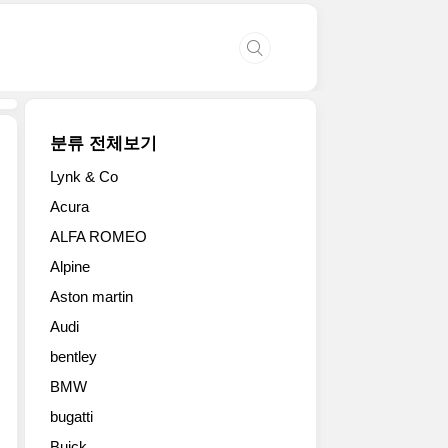
분류 전체보기
Lynk & Co
Bentley
Acura
는
ALFA ROMEO
오
늘
Alpine
Bentayga
Aston martin
제
품
Audi
군
bentley
에
추
BMW
가
bugatti
스
Buick