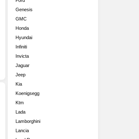
Ford
을
표
Genesis
기
했
념
습
GMC
하
니
Honda
는
다.
컨
눈
Hyundai
셉
에
Infiniti
이
띄
자
Invicta
는
미
디
Jaguar
래
자
Jeep
를
인
예
단
Kia
고
서
Koenigsegg
하
와
는
독
Ktm
2020
럭
특
Lada
벤
셔
한
틀
리
Lamborghini
디
리
GT
테
Lancia
벤
컨
일