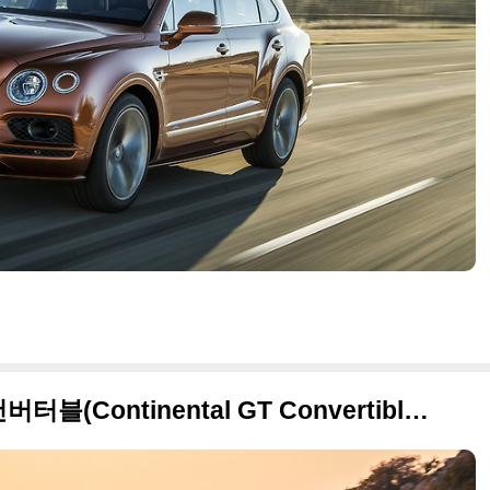
2019 벤틀리 컨티넨탈 GT 컨버터블(Continental GT Convertible) 고급 사진