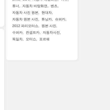
습
보
슬
릴
벤
했
니
튜너
자동차 바탕화면
벤츠
사
슬
수
테
습
다.
자동차 사진 원본
현대차
진
역
있
이
니
이
들
사
는
자동차 원본 사진
튜닝카
슈퍼카
카
다.
는
입
이
모
스
Bentley
Bentayga
2012 파리모터쇼
원본 사진
니
야
델
피
Motors
온
수퍼카
컨셉트카
자동차사진
다.
기
입
드
는
로
역
독일차
모터쇼
포르쉐
도
니
가
Bentley
드
대
나
다.
빠
의
의
벤
벤
오
소
르
고
역
틀
틀
겠
프
지
향
동
리
리
네
트
만
Crewe
적
의
세
요.
톱
나
에
인
초
단
폭
형
머
서
성
호
중
스
태
지
럭
능
화
가
바
이
는
셔
을
SUV
장
겐
고
우
리
즐
벤
강
에
19
르
모
기
테
력
서
초
스
빌
는
이
한
받
만
의
리
수
가
모
은
에
승
티
많