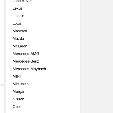
Land Rover
테
셉
을
이
입
갖
Lexus
가
니
춘
Lincoln
스
다.
Bentayga
피
벤
S
Lotus
드
틀
는
Maserati
(Bentayga
리
영
Speed)
만
Mazda
국
고
의
에
McLaren
화
우
서
Mercedes-AMG
질
아
설
사
한
계
Mercedes-Benz
진,
보
및
Mercedes-Maybach
최
디
엔
고
라
지
MINI
속
인
니
Mitsubishi
도
을
어
306km/h
첨
Morgan
링
로
단
되
Nissan
현
감
고
벤
Opel
재
각
Crewe
틀
까
으