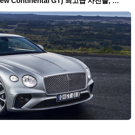
2018 벤틀리 컨티넨탈 GT(new Continental GT) 최고급 사진들, 호주와 뉴질랜드에서 촬영