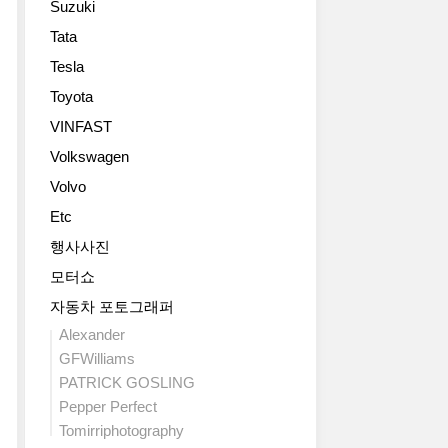
Suzuki
GT
니
하
디
컨
우
고
에
Tata
벤
버
르
제
서
Tesla
틀
터
스
로
나
리
블
가
백
Toyota
사
를
을
305km/h
2.5
용
VINFAST
대
공
까
초,
할
표
개
Volkswagen
지
최
수
하
했
나
고
있
Volvo
는
습
오
속
는
모
Etc
니
죠.
300km/h
고
델
다.
사
의
급
행사사진
이
알
실,
성
SUV
모터쇼
죠.
려
두
능
의
3
진
모
을
자동차 포토그래퍼
최
세
것
델
냅
신
Alexander
대
처
은
니
버
GFWilliams
컨
림
형
다.
전
PATRICK GOSLING
티
GT
제
80%
입
넨
Pepper Perfect
는
나
의
니
탈
그
다
Tomirriphotography
배
다.
GT