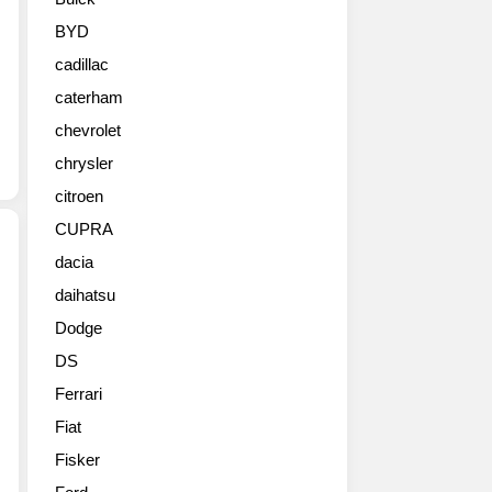
포
츠
BYD
민
cadillac
첩
성
caterham
을
chevrolet
제
공
chrysler
하
citroen
는
CUPRA
새
로
dacia
운
daihatsu
벤
Bentayga
틀
S
Dodge
리
의
DS
브
세
랜
부
Ferrari
드
사
Fiat
100
항
주
Fisker
을
년
발