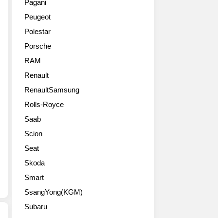
에
Pagani
리
지
로
있
Peugeot
가
나
살
는
3
온
린
Bentley
Polestar
세
SUV
것
의
Porsche
대
양
이
탄
컨
산
특
RAM
소
티
모
징
중
Renault
넨
델
이
립
탈
RenaultSamsung
중
네
공
GT
에
요.1
장
Rolls-Royce
의
서
회
에
Saab
오
가
충
서
픈
장
전
제
Scion
형
빠
으
조
Seat
모
릅
로
된
델
니
700km
Skoda
Bentley
인
다.
주
벤
Smart
컨
람
행
치
티
SsangYong(KGM)
보
이
마
넨
르
가
크,
Subaru
탈
기
능
어