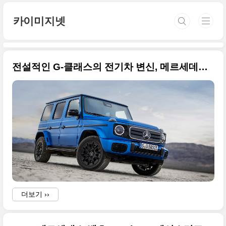
본문 바로가기
카이미지넷
전설적인 G-클래스의 전기차 변신, 메르세데스 EQG(all-new electric G-Class) 고화질의 사진만으로 정리해봅니다
더보기 ››