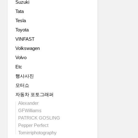
Suzuki
Tata
Tesla
Toyota
VINFAST
Volkswagen
Volvo
Etc
행사사진
모터쇼
자동차 포토그래퍼
Alexander
GFWilliams
PATRICK GOSLING
Pepper Perfect
Tomirriphotography