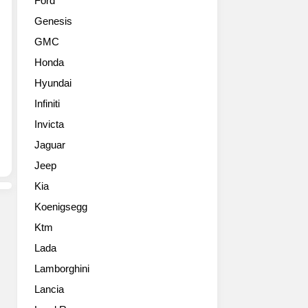
Ford
한
인
Genesis
액
쇄
세
가
GMC
서
능
Honda
리
한
로
원
Hyundai
큰
본
Infiniti
인
사
기
Invicta
진
를
을
Jaguar
끌
다
Jeep
고
운
있
받
Kia
는
을
Koenigsegg
2012
수
혼
있
Ktm
다
습
Lada
N-
니
ONE
Lamborghini
다.
콤
Lancia
팩