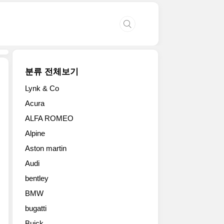
분류 전체보기
Lynk & Co
기
Acura
아
ALFA ROMEO
2
세
Alpine
대
Aston martin
쏘
울
Audi
뉴
bentley
욕
모
BMW
터
bugatti
쇼
Buick