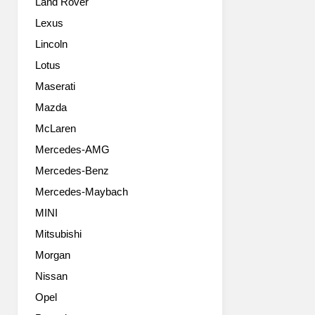
Land Rover
트
박
Lexus
스
Lincoln
카
고
Lotus
화
Maserati
질
사
Mazda
진
McLaren
들
Mercedes-AMG
Mercedes-Benz
Mercedes-Maybach
MINI
Mitsubishi
Morgan
Nissan
Opel