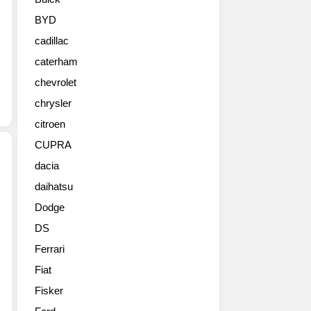
등
장.
BYD
카
cadillac
이
미
caterham
지
chevrolet
넷
은
chrysler
언
citroen
제
CUPRA
나
큰
dacia
사
daihatsu
깜
진
찍
임
Dodge
한
다.
DS
디
사
자
진
Ferrari
인
을
Fiat
과
누
다
Fisker
르
양
면