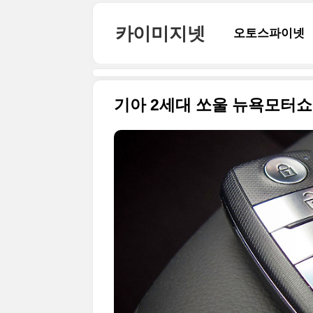
본문 바로가기
카이미지넷
오토스파이넷
기아 2세대 쏘울 뉴욕모터쇼