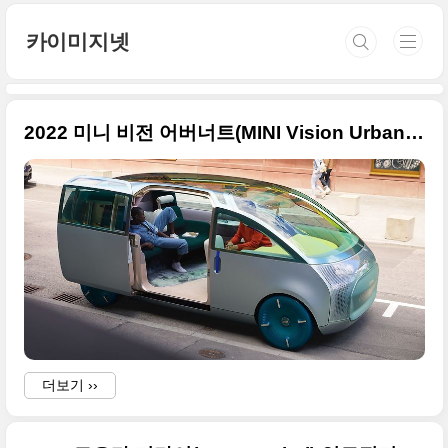
본문 바로가기
카이미지넷
2022 미니 비전 어버너트(MINI Vision Urbanaut) 컨셉 원본 사진들만
더보기 ››