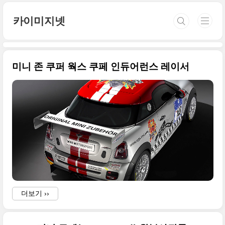
본문 바로가기
카이미지넷
미니 존 쿠퍼 웍스 쿠페 인듀어런스 레이서
더보기 ››