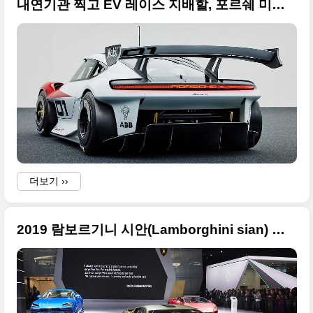
내연기관 찍고 EV 레이스 지배할, 포르쉐 미션 R(Mission R) 컨셉트카 고화질 사진들
더보기 ››
2019 람보르기니 시안(Lamborghini sian) 프랑크푸르트 모터쇼 사진들 정리