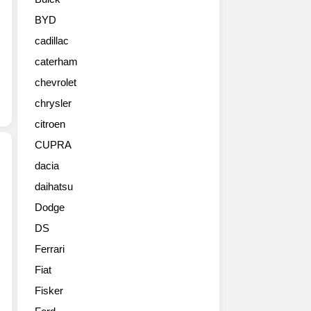
지
엠)
BYD
는
cadillac
5
일,
caterham
서
chevrolet
울
광
chrysler
장
citroen
동
CUPRA
워
커
dacia
힐
daihatsu
호
텔
Dodge
에
DS
서
REAL
Ferrari
SUV(Sports
Fiat
Utility
Fisker
Vehicle)
쉐