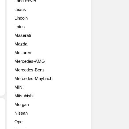
Land Rover
4
국
번
내
Lexus
째
출
Lincoln
모
시
델
를
Lotus
이
공
Maserati
자
식
첫
Mazda
선
번
언
McLaren
째
했
Mercedes-AMG
SAV
다.
MINI
쉐
Mercedes-Benz
컨
보
Mercedes-Maybach
트
레
리
캡
MINI
맨
티
Mitsubishi
출
바
시!
Morgan
는
MINI
오
Nissan
최
늘
유
Opel
초
부
럽
로