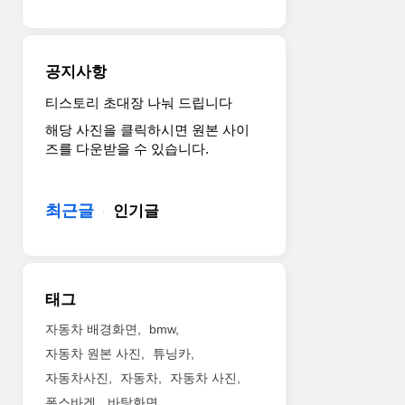
내
맨
REAL
믹
(MINI
SUV
함
Countryman)
쉐
과
이
보
공지사항
친
드
레
환
디
캡
티스토리 초대장 나눠 드립니다
경
어
티
해당 사진을 클릭하시면 원본 사이
성
오
바
즈를 다운받을 수 있습니다.
을
늘
는
동
베
강
시
일
화
최근글
에
인기글
을
된
갖
벗
유
춘
었
로
CC
다.
5
2.0
최
기
태그
TDI
근
준
블
MINI
을
자동차 배경화면
bmw
루
는
만
자동차 원본 사진
튜닝카
모
독
족
자동차사진
자동차
자동차 사진
션
일
시
(BlueMotion
유
폭스바겐
바탕화면