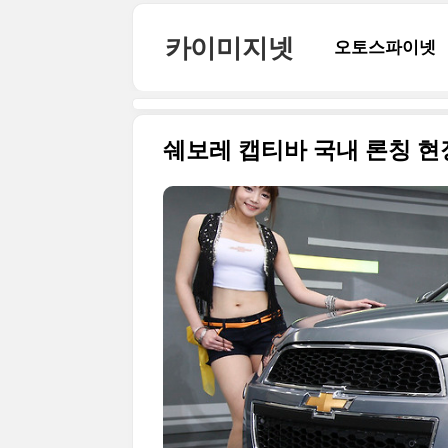
본문 바로가기
카이미지넷
오토스파이넷
쉐보레 캡티바 국내 론칭 