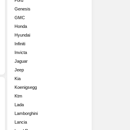
Ford
보
Genesis
레
캡
GMC
티
Honda
바
(Captiva)
Hyundai
보
Infiniti
도
Invicta
발
표
Jaguar
회
Jeep
와
언
Kia
론
Koenigsegg
시
승
Ktm
MINI
행
Lada
브
사
랜
Lamborghini
를
드
갖
Lancia
의
고