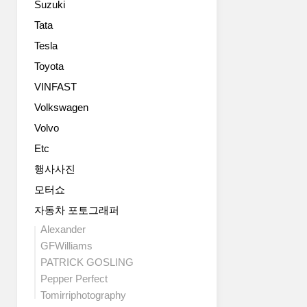
Suzuki
인
MINI
들
폭
최
어
Tata
스
초
간
Tesla
바
의
다.
겐
SAV
Toyota
더
코
모
욱
VINFAST
리
델
강
아
Volkswagen
이
인
(사
자,
하
Volvo
장:
MINI
고
Etc
박
의
세
동
4
련
행사사진
훈)
번
된
모터쇼
는
째
외
3
모
자동차 포토그래퍼
관
월
델
으
Alexander
8
인
로
GFWilliams
일
MINI
디
PATRICK GOSLING
(화)
컨
자
Pepper Perfect
다
트
인
이
리
Tomirriphotography
된