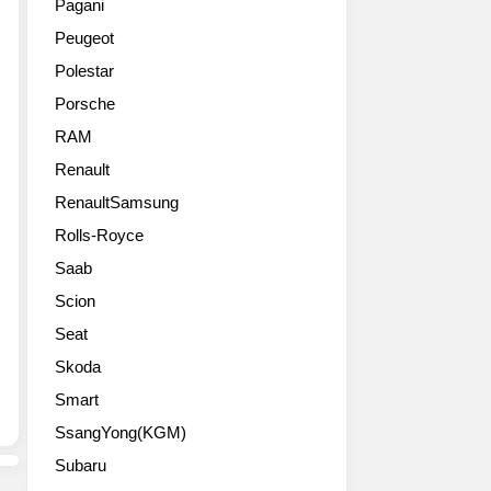
터
Pagani
최
4
사
Peugeot
대
미
전
의
터
계
Polestar
자
이
약
Porsche
동
상
을
차
의
RAM
받
메
길
고,
Renault
이
이,
15
커
RenaultSamsung
4
일
폭
도
부
Rolls-Royce
스
어,
터
Saab
바
사
본
겐
륜
격
Scion
의
구
적
Seat
국
동
으
내
시
Skoda
로
공
스
국
Smart
식
템
내
수
SsangYong(KGM)
ALL4
판
입
장
매
Subaru
사
착
에