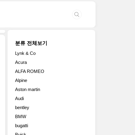
분류 전체보기
Lynk & Co
한
Acura
국
ALFA ROMEO
지
엠
Alpine
주
Aston martin
식
회
Audi
사
bentley
(이
하
BMW
한
bugatti
국
Buick