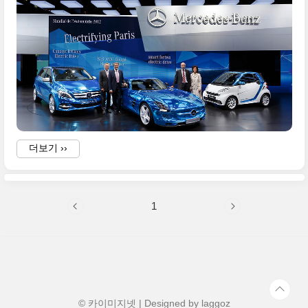
더보기 ››
1
i
© 카이미지넷 | Designed by
laggoz