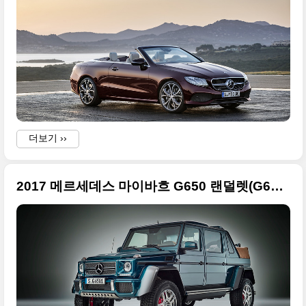
더보기 ››
2017 메르세데스 마이바흐 G650 랜덜렛(G650 Landaulet) 화보들