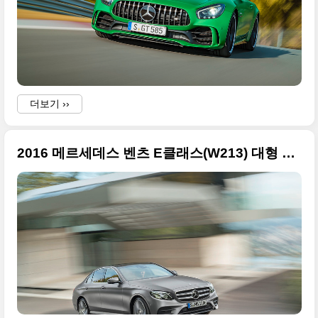
더보기 ››
2016 메르세데스 벤츠 E클래스(W213) 대형 사진 59장 투척
i
i
i
t