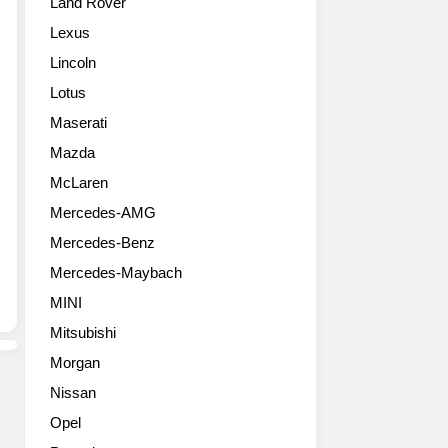
Land Rover
서
즈
한
오
를
1500
Lexus
프
공
TRX
Lincoln
로
개
입
드
했
니
Lotus
시
습
다.
Maserati
장
니
신
을
다.
Mazda
형
노
GT
1500
McLaren
리
모
을
Mercedes-AMG
는
델
베
포
중
이
Mercedes-Benz
드
가
스
Mercedes-Maybach
의
장
로
야
순
오
MINI
심
수
프
Mitsubishi
작
하
로
이
게
Morgan
드
죠
드
특
Nissan
반
라
성
Opel
세
이
을
기
빙