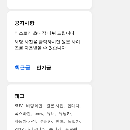
아
엔
트
들
진
레
은
을
인
즐
사
역
공지사항
겁
용
시
기
하
강
티스토리 초대장 나눠 드립니다
만
죠.
력
해당 사진을 클릭하시면 원본 사이
하
V8
합
즈를 다운받을 수 있습니다.
겠
4.0
니
네
트
다.
요.
윈
6.2
최근글
인기글
터
리
보
터
로
슈
최
퍼
고
차
태그
출
저
력
엔
SUV
바탕화면
원본 사진
현대차
720
진
폭스바겐
bmw
튜너
튜닝카
마
의
자동차 사진
수퍼카
벤츠
독일차
력
출
2012 파리모터쇼
슈퍼카
포르쉐
을