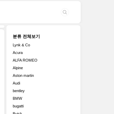
분류 전체보기
Lynk & Co
포
Acura
드
ALFA ROMEO
랩
터
Alpine
파
Aston martin
워
를
Audi
능
bentley
가
하
BMW
는
bugatti
오
Buick