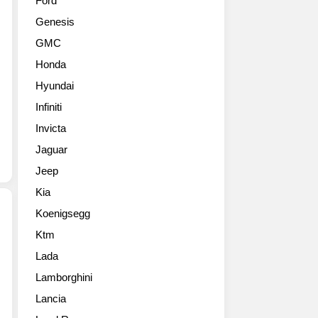
Ford
능
하
Genesis
을
고
맡
있
GMC
고
는
Honda
있
램
는
(RAM)
Hyundai
AMG
이
Infiniti
가
라
GT
Invicta
는
라
곳
Jaguar
인
에
Jeep
업
서
의
702
Kia
최
대
Koenigsegg
고
한
봉
정
Ktm
랭
GT
판
Lada
글
블
으
러
랙
Lamborghini
로
에
시
출
Lancia
맞
리
시