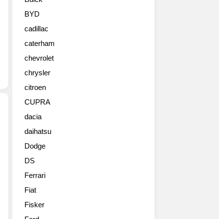
프
로
BYD
드
cadillac
픽
업
caterham
이
chevrolet
등
장
chrysler
했
citroen
습
CUPRA
니
다.
dacia
FCA
daihatsu
메
그
르
룹
Dodge
세
에
DS
데
서
스
픽
Ferrari
에
업
Fiat
서
을
고
Fisker
담
성
당