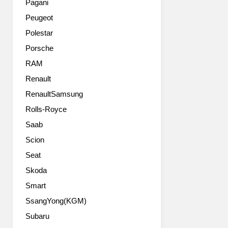
강
Pagani
이
에
조
Peugeot
상
초
한
의
점
구
Polestar
시
을
성
Porsche
간
맞
인
을
춘
RAM
데,
지
모
역
Renault
나
델
대
RenaultSamsung
부
로
램
활
모
픽
Rolls-Royce
한
터
업
Saab
포
스
모
드
포
델
Scion
브
츠
중
Seat
롱
참
가
코.
가
Skoda
장
랭
로
스
Smart
글
얻
포
SsangYong(KGM)
러
은
티
와
데
하
Subaru
는
이
고