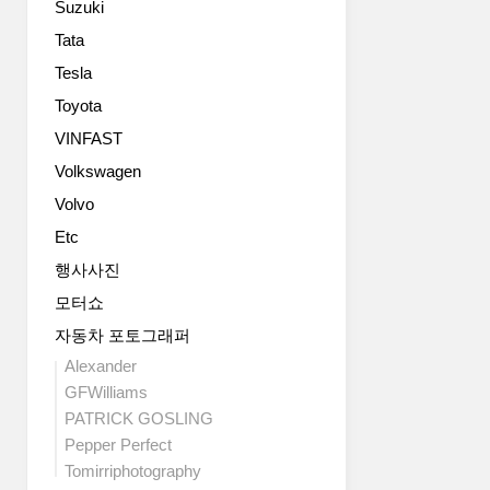
Suzuki
다
터
매
른
를
력
Tata
스
총
적
Tesla
타
동
인
일
원
Toyota
외
이
했
모
VINFAST
어
다
를
Volkswagen
서
고
자
두
합
랑
Volvo
모
니
합
Etc
델
다
니
을
AMG
다.
행사사진
놓
역
외
모터쇼
고
사
모
저
상
자동차 포토그래퍼
뿐
울
가
만
Alexander
질
장
아
GFWilliams
하
강
니
PATRICK GOSLING
는
력
라
Pepper Perfect
마
한
파
니
Tomirriphotography
V8
워