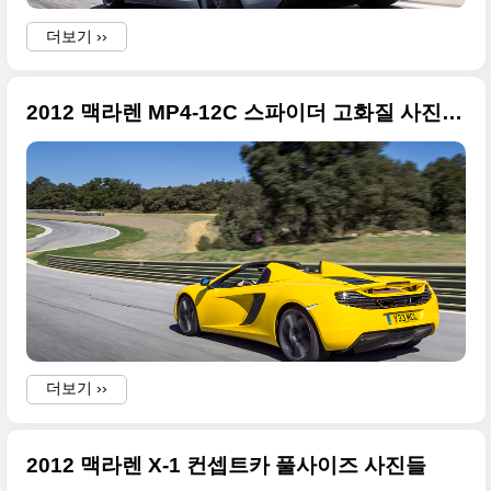
더보기 ››
f
i
2012 맥라렌 MP4-12C 스파이더 고화질 사진들 업데이트
b
i
w
o
더보기 ››
i
2012 맥라렌 X-1 컨셉트카 풀사이즈 사진들