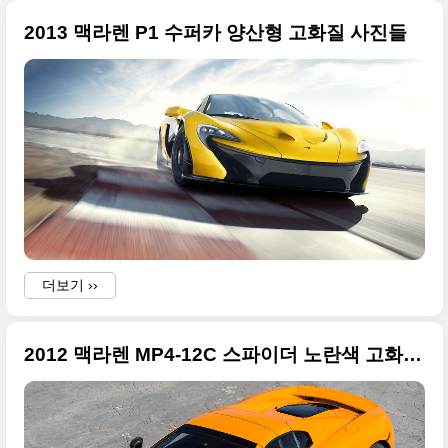
2013 맥라렌 P1 수퍼카 양산형 고화질 사진들
i
w
더보기 ››
2012 맥라렌 MP4-12C 스파이더 노란색 고화질 사진들