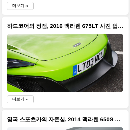
t
더보기 ››
하드코어의 정점, 2016 맥라렌 675LT 사진 업데이트 7월 30일자
i
더보기 ››
영국 스포츠카의 자존심, 2014 맥라렌 650S 쿠페 등장 + 2014 제네바 모터쇼
i