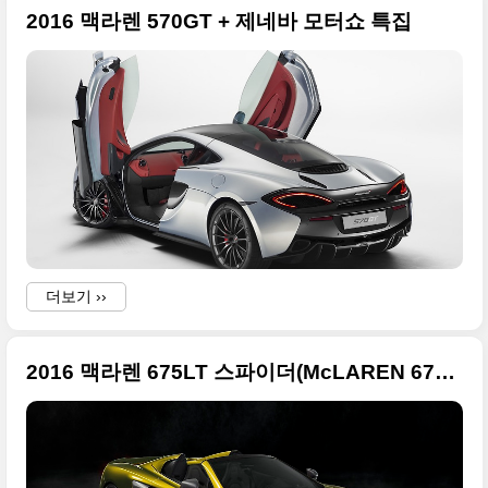
2016 맥라렌 570GT + 제네바 모터쇼 특집
i
더보기 ››
2016 맥라렌 675LT 스파이더(McLAREN 675LT SPIDER) 원본 사진들