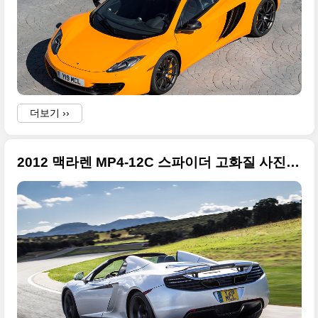
더보기 ››
2012 맥라렌 MP4-12C 스파이더 고화질 사진들(업데이트)
i
I
i