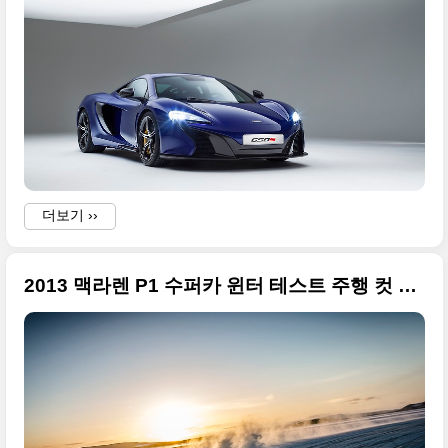
i
‘
i
더보기 ››
S
2013 맥라렌 P1 수퍼카 윈터 테스트 주행 컷 큰 사진들
y
i
i