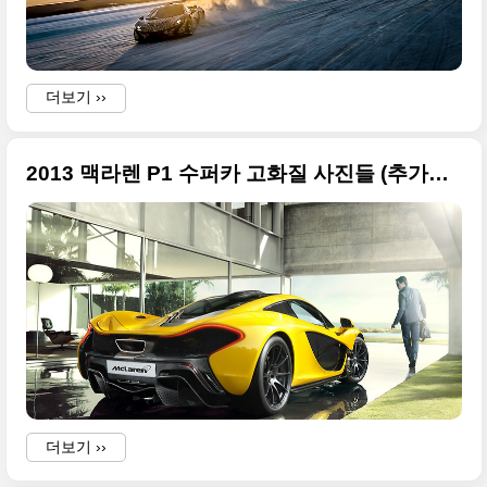
더보기 ››
2013 맥라렌 P1 수퍼카 고화질 사진들 (추가분) - 2013 제네바모터쇼
f
f
i
더보기 ››