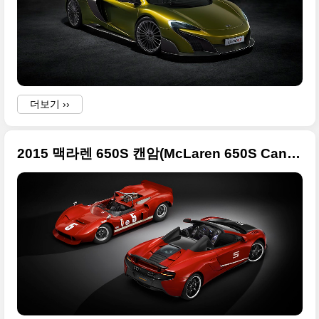
w
a
더보기 ››
2015 맥라렌 650S 캔암(McLaren 650S Can-Am) 화려한 사진들
f