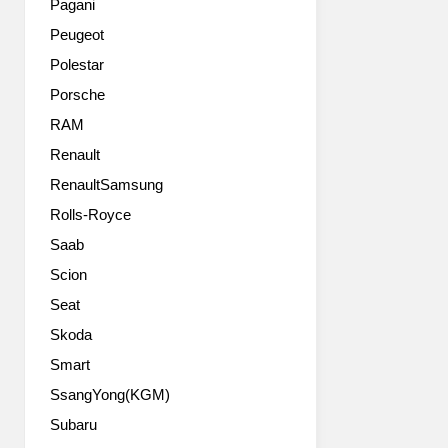
균
Pagani
람
형
Peugeot
을
을
모
이
Polestar
티
루
Porsche
브
며
로
RAM
마
선
세
Renault
보
라
RenaultSamsung
인
티
컨
의
Rolls-Royce
셉
열
Saab
트
정
카
과
Scion
‘마
혁
Seat
세
신,
라
Skoda
시
티
대
Smart
쿠
를
SsangYong(KGM)
뱅’은
초
마
월
Subaru
세
한