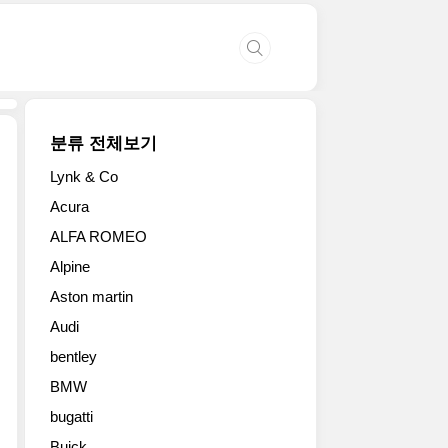
분류 전체보기
Lynk & Co
마
Acura
세
ALFA ROMEO
라
티
Alpine
는
Aston martin
22
일
Audi
개
bentley
최
된
BMW
글
bugatti
로
Buick