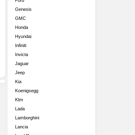
Ford
르
공
Genesis
트
개
모
했
GMC
터
다.
Honda
쇼
그
에
레
Hyundai
서
칼
Infiniti
기
레
대
Invicta
는
를
일
Jaguar
모
상
Jeep
았
의
던
경
Kia
새
험
Koenigsegg
로
을
운
특
Ktm
스
별
Lada
포
하
츠
Lamborghini
게
럭
만
Lancia
셔
들