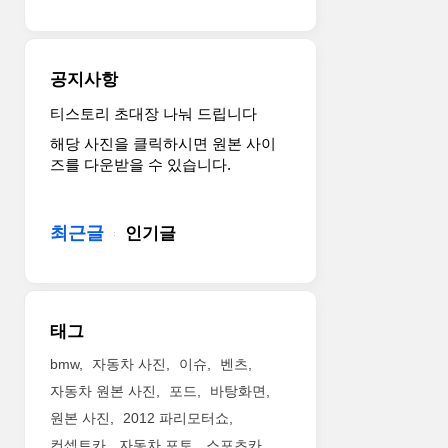
럭
또
셔
한
리
넓
SUV
은
공지사항
이
공
다.
간
티스토리 초대장 나눠 드립니다
고
과
해당 사진을 클릭하시면 원본 사이
성
편
즈를 다운받을 수 있습니다.
능
안
럭
함
셔
이
최근글
인기글
리
돋
스
보
포
이
츠
는
세
SUV
태그
단
모
‘콰
델
bmw
자동차 사진
이슈
벤츠
트
로,
자동차 원본 사진
포드
바탕화면
로
동
원본 사진
2012 파리모터쇼
포
급
컨셉트카
자동차 포토
스포츠카
르