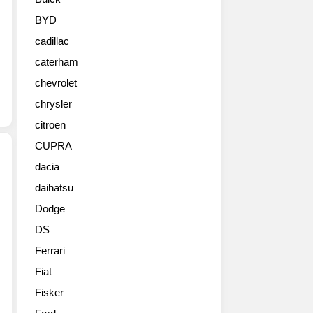
벌
프
BYD
리
cadillac
미
어
caterham
행
chevrolet
사
를
chrysler
통
citroen
해
CUPRA
새
SUV
dacia
모
daihatsu
마
델
세
‘그
Dodge
라
레
DS
티
칼
는
레
Ferrari
프
(Grecale)’의
Fiat
랑
모
크
Fisker
습
푸
을