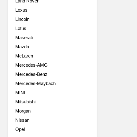
Land Rover
리
어
SUV
주
Lexus
모
는
Lincoln
델
SUV
‘마
모
Lotus
세
델
Maserati
라
로
티
Mazda
스
쿠
포
McLaren
뱅
티
Mercedes-AMG
(Maserati
함
Kubang)’을
과
Mercedes-Benz
공
우
Mercedes-Maybach
개
아
했
함
MINI
다.
사
Mitsubishi
이
이
탈
Morgan
의
리
적
Nissan
아
절
Opel
의
한
바