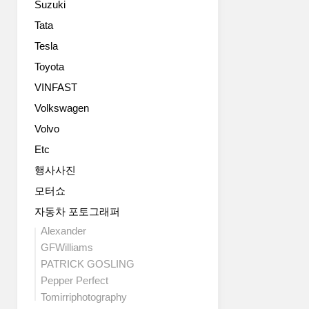
Suzuki
라
디
티
자
Tata
만
인
Tesla
의
이
스
Toyota
완
포
벽
VINFAST
티
하
Volkswagen
한
게
DNA
조
Volvo
와
화
Etc
럭
를
셔
이
행사사진
리
뤘
모터쇼
가
다
공
자동차 포토그래퍼
고
존
평
Alexander
하
가
GFWilliams
는
받
PATRICK GOSLING
고
고
Pepper Perfect
성
있
Tomirriphotography
능
다.