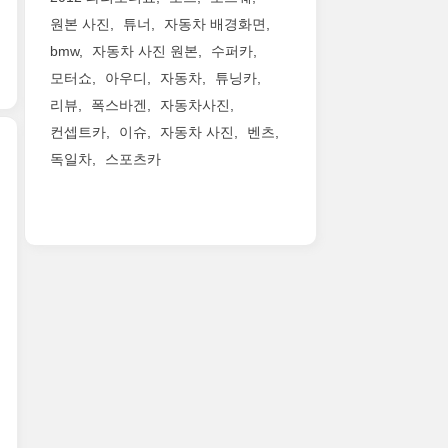
센
고
5
는
과
고
스
원본 사진
튜너
자동차 배경화면
있
년
좀
중
있
를
bmw
자동차 사진 원본
수퍼카
죠.
만
더
동,
다.
표
그
에
지
모터쇼
아우디
자동차
튜닝카
아
또
현
중
양
켜
프
한
한
리뷰
폭스바겐
자동차사진
가
산
봐
리
넓
브
컨셉트카
이슈
자동차 사진
벤츠
장
되
야
카
은
랜
눈
독일차
스포츠카
는
겠
지
공
드
에
거
네
역
간
의
마
뜨
네
요.
에
과
새
세
이
요
서
편
로
라
는
마
단
안
운
티
모
세
200
함
창
는
델
라
대
이
조
참
이
티
만
돋
물
이
기
가
팔
보
이
런
블
2016
립
이
며,
마
리
제
니
는
마
케
와
네
다.
SUV
세
팅
콰
바
파
모
라
잘
트
모
워
델
티