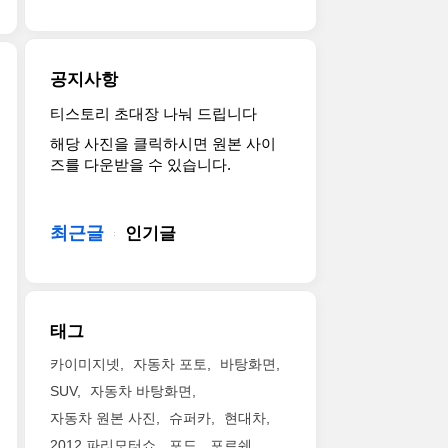
엘
말
를
드
작
레
해
초
코
르
강
줍
월
어
반
스
니
한
모
공지사항
떼
하
다.
디
델
(MASERATI
고
검
자
이
티스토리 초대장 나눠 드립니다
요
LEVANTE)
고
고
인
다.
해당 사진을 클릭하시면 원본 사이
즘
입
급
붉
이
이
즈를 다운받을 수 있습니다.
마
니
스
고
완
는
세
다.2011
런
막
벽
마
라
년
이
이
하
세
티
쿠
최근글
미
인기글
렇
게
라
가
방
지
죠
조
티
공
컨
인
ㅎ
화
코
격
셉
데
ㅎ
를
르
적
이
성
이
이
세
태그
인
나
능
한
뤘
(레
행
왔
이
정
다
이
카이미지넷
자동차 포토
바탕화면
보
으
어
판
고
싱)
SUV
자동차 바탕화면
를
니
떨
은
평
의
보
자동차 원본 사진
슈퍼카
현대차
거
런
유
가
에
이
의
지
럽
2012 파리모터쇼
포드
포르쉐
받