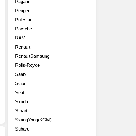
레
Pagani
세
내
게
이
Peugeot
라
외
만
카
티
에
들
위
Polestar
르
서
어
크
Porsche
반
잘
주
를
떼
나
는
RAM
통
초
가
SUV
해
Renault
호
는
모
그
화
RenaultSamsung
기
델
결
판
블
로
과
Rolls-Royce
121
리
스
물
Saab
장
의
포
을
추
특
티
공
Scion
가
별
함
개
Seat
합
판
과
했
니
이
우
Skoda
다.
다.
죠.
아
이
Smart
스
리
함
름
크
SsangYong(KGM)
벨
사
하
롤
리
이
여
Subaru
이
는
의
MCXtrema(엑