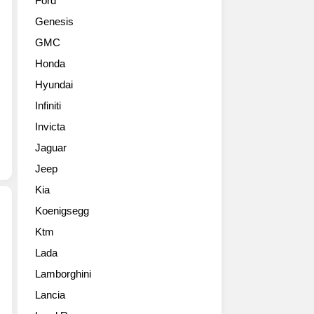
Ford
된
월
Genesis
글
한
로
기
GMC
벌
술
Honda
프
과
리
아
Hyundai
미
름
Infiniti
어
다
행
Invicta
움
사
을
Jaguar
를
가
Jeep
통
진
해
모
Kia
새
델
Koenigsegg
SUV
을
모
개
Ktm
2018
델
발
Lada
마
‘그
하
세
레
Lamborghini
고
라
칼
있
Lancia
티
레
다