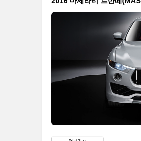
2016 마세라티 르반떼(MASE
더보기 ››