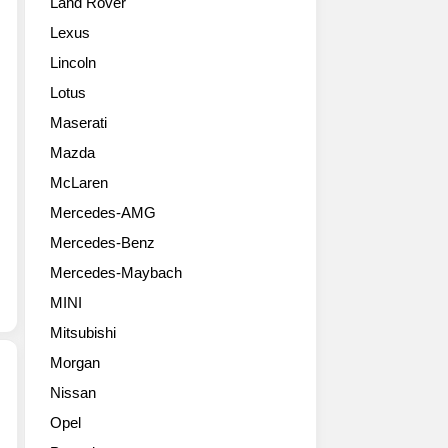
Land Rover
기
(Grecale)’의
는
블
모
소
Lexus
리
습
문
Lincoln
리
을
은
벨
공
꽤
Lotus
리
개
이
Maserati
(Maserati
했
전
Ghibli
다.
Mazda
부
Ribelle)
그
터
McLaren
한
레
들
Mercedes-AMG
정
칼
렸
판
레
다.
Mercedes-Benz
사
는
그
Mercedes-Maybach
진
일
리
원
상
고
MINI
본
의
지
Mitsubishi
입
경
난
니
험
Morgan
2023
다.
을
년
Nissan
요
특
몬
2017
Opel
즘
별
터
마
국
하