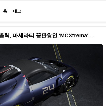
홈
태그
MC20보다 100마력 이상 고출력, 마세라티 끝판왕인 'MCXtrema' 원본 사진으로 정리합니다