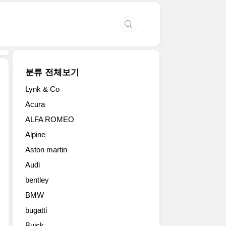
분류 전체보기
Lynk & Co
마
Acura
세
ALFA ROMEO
라
티
Alpine
가
Aston martin
'프
로
Audi
젝
bentley
트
24'이
BMW
란
bugatti
이
Buick