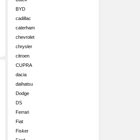
름
으
BYD
로
cadillac
비
밀
caterham
리
chevrolet
에
최
chrysler
고
citroen
수
CUPRA
준
의
dacia
독
daihatsu
마
자
세
성
Dodge
라
과
DS
티
개
는
성,
Ferrari
22
그
Fiat
일
리
개
Fisker
고
최
탁