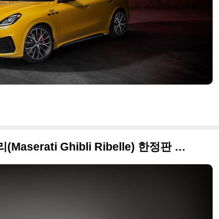
2018 마세라티 기블리 리벨리(Maserati Ghibli Ribelle) 한정판 사진 원본