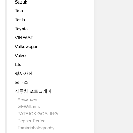
Suzuki
있
악
적
스
을
마
절
트
Tata
2016
수
라
한
리
Tesla
제
있
는
균
머)".
네
으
뜻
형
Toyota
MC20
바
니
이
을
을
VINFAST
모
주
고
이
베
터
의
Volkswagen
익
루
이
쇼
~
테
며
스
Volvo
에
해
리
마
로
서
Etc
주
어
세
한
마
세
칼
라
62
행사사진
세
요
러
티
대
모터쇼
라
포
에
의
한
티
르
서
열
자동차 포토그래퍼
정
부
쉐
이
정
의
Alexander
스
카
런
과
트
GFWilliams
를
이
특
혁
랙
PATRICK GOSLING
빛
엔
징
신,
전
낼
Pepper Perfect
보
을
시
용
야
단
잘
Tomirriphotography
대
하
심