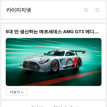
본문 바로가기
카이미지넷
5대 만 생산하는 메르세데스 AMG GT3 에디션 55 고품질의 사진 원본입니다
더보기 ››