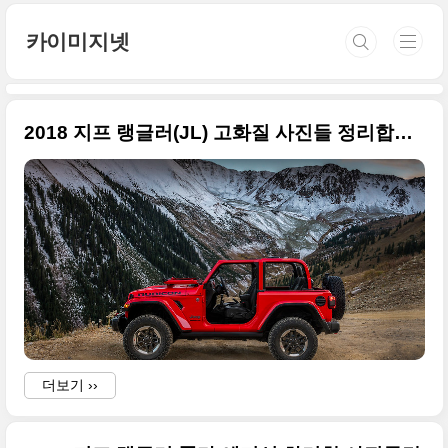
본문 바로가기
카이미지넷
2018 지프 랭글러(JL) 고화질 사진들 정리합니다(사진 왕창 추가)
더보기 ››