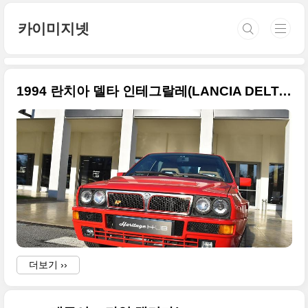
본문 바로가기
카이미지넷
1994 란치아 델타 인테그랄레(LANCIA DELTA INTEGRALE) 큰 사진들만 정리
더보기 ››