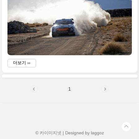
i
더보기 ››
1
i
f
o
w
© 카이미지넷 | Designed by
laggoz