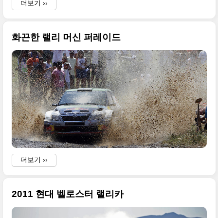
더보기 ››
화끈한 랠리 머신 퍼레이드
i
더보기 ››
2011 현대 벨로스터 랠리카