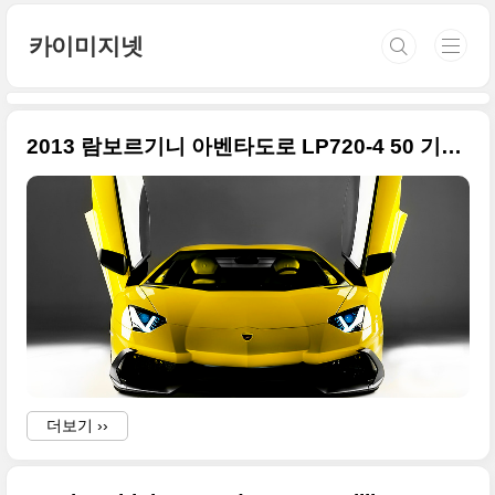
본문 바로가기
카이미지넷
2013 람보르기니 아벤타도로 LP720-4 50 기념모델 큰 사진만 모음
더보기 ››