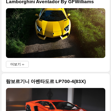
Lamborghini Aventador By GFWilliams
더보기 ››
람보르기니 아벤타도르 LP700-4(83X)