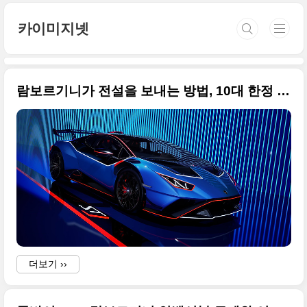
본문 바로가기
카이미지넷
람보르기니가 전설을 보내는 방법, 10대 한정 생산하는 람보르기니 우라칸 STJ(Huracan STJ) 고화질 이미지로 정리
더보기 ››