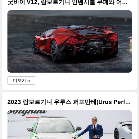
굿바이 V12, 람보르기니 인벤시블 쿠페와 어센티카 로드스터 원본사진으로 정리합니다
더보기 ››
2023 람보르기니 우루스 퍼포만테(Urus Performante) 고품질의 사진 원본입니다