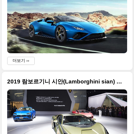
-
더보기 ››
2019 람보르기니 시안(Lamborghini sian) 프랑크푸르트 모터쇼 사진들 정리
S