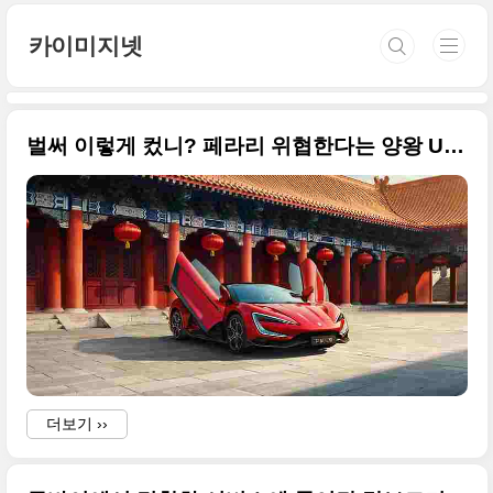
본문 바로가기
카이미지넷
벌써 이렇게 컸니? 페라리 위협한다는 양왕 U9(YANGWANG U9) 원본 고화질 사진으로 설명합니다
더보기 ››