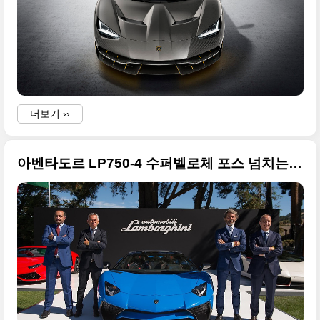
.
더보기 ››
아벤타도르 LP750-4 수퍼벨로체 포스 넘치는 사진들