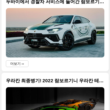
두바이에서 경찰차 서비스에 들어간 람보르기니 우루스 퍼포만테 고화질의 사진 원본입니다
더보기 ››
우라칸 최종병기! 2022 람보르기니 우라칸 테크니카(Huracán Tecnica) 고품질 사진 원본