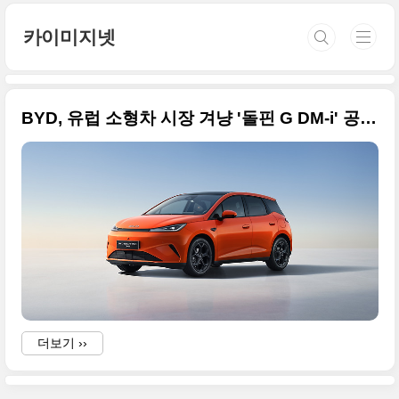
본문 바로가기
카이미지넷
BYD, 유럽 소형차 시장 겨냥 '돌핀 G DM-i' 공개…1,000km 달리는 플러그인 하이브리드
더보기 ››