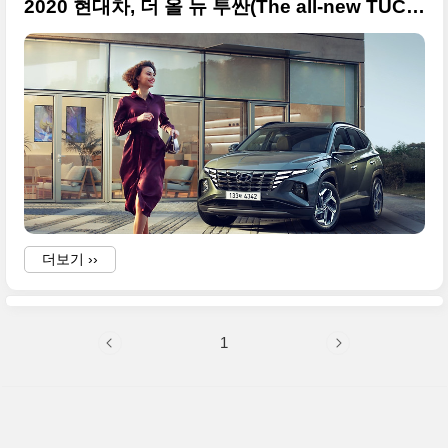
2020 현대차, 더 올 뉴 투싼(The all-new TUCSON) 사진 원본들
더보기 ››
1