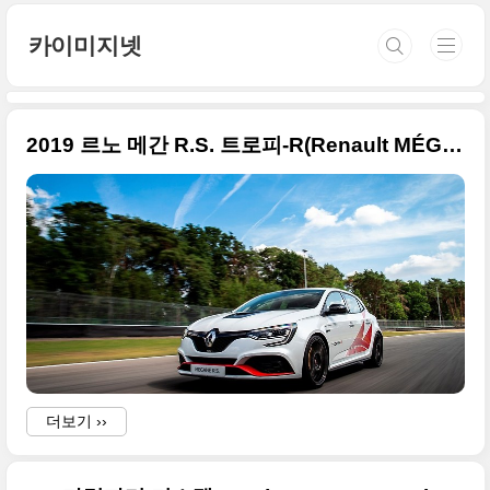
본문 바로가기
카이미지넷
2019 르노 메간 R.S. 트로피-R(Renault MÉGANE R.S. TROPHY-R) 고화질 사진들
더보기 ››