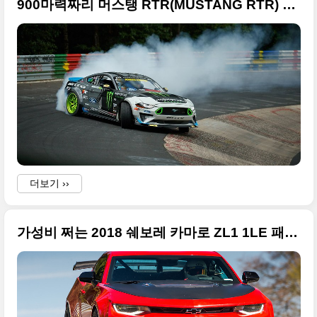
900마력짜리 머스탱 RTR(MUSTANG RTR) 화끈한 사진들, 뉘르부르크링을 드리프트로 주행
더보기 ››
가성비 쩌는 2018 쉐보레 카마로 ZL1 1LE 패키지 고화질 사진들