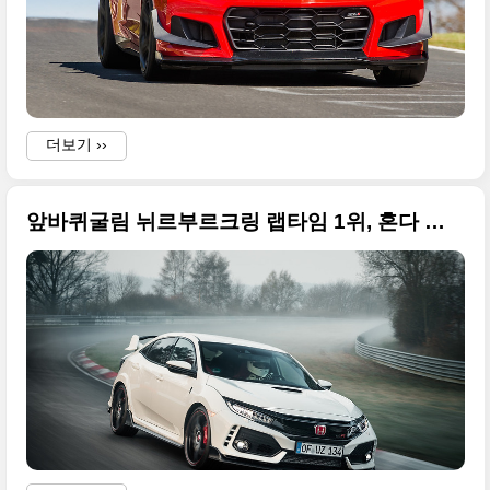
더보기 ››
앞바퀴굴림 뉘르부르크링 랩타임 1위, 혼다 시빅 타입 R 큰 사진