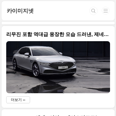
본문 바로가기
카이미지넷
리무진 포함 역대급 웅장한 모습 드러낸, 제네시스 G90 풀 체인지(RS4) 사진 원본들
더보기 ››