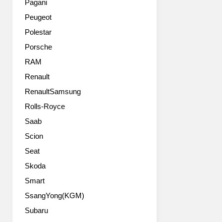
범
Pagani
화
퍼
Peugeot
는
를
없
새
Polestar
습
롭
Porsche
니
게
다.
RAM
디
그
자
Renault
럼
인
RenaultSamsung
에
해
도
진
Rolls-Royce
차
입
Saab
이
각
를
과
Scion
찾
이
Seat
자
탈
면,
Skoda
각
엠
을
Smart
블
개
SsangYong(KGM)
럼
선
과
했
Subaru
라
으