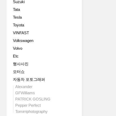
Suzuki
디
며,
에
견
Tata
이
인
Tesla
터
포
그
Toyota
인
릴
트,
VINFAST
을
스
Volkswagen
바
키
꿨
드
Volvo
네
플
Etc
요.
레
실
이
행사사진
내
트,
모터쇼
에
Baja
서
자동차 포토그래퍼
Designs
는
의
Alexander
내
스
GFWilliams
비
포
PATRICK GOSLING
게
트
Pepper Perfect
이
라
Tomirriphotography
션
이