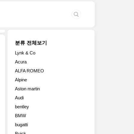
분류 전체보기
Lynk & Co
기
Acura
아
ALFA ROMEO
가
2024
Alpine
레
Aston martin
벨
랠
Audi
리
bentley
참
가
BMW
를
bugatti
위
Buick