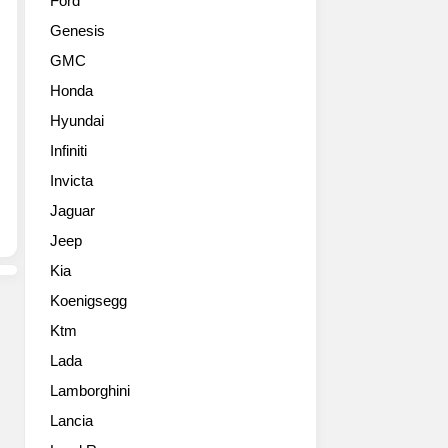
Ford
나
대
Genesis
뛴
대
기
적
GMC
아
인
Honda
모
개
델
조
Hyundai
이
가
Infiniti
있
이
으
Invicta
뤄
니
졌
Jaguar
바
다.
Jeep
로
기
텔
아
Kia
루
의
Koenigsegg
라
사
이
내
Ktm
드
엔
Lada
입
지
니
Lamborghini
니
다.
어
Lancia
최
들