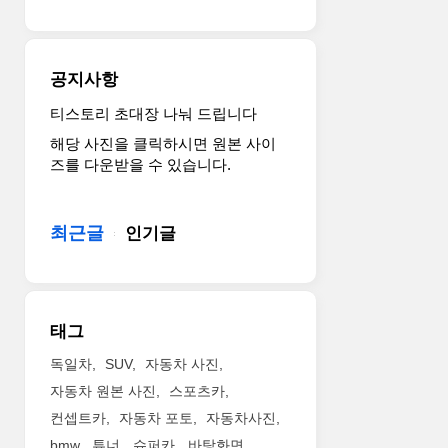
포
트
함
도
한
추
모
가
공지사항
니
됐
터
다. 서
티스토리 초대장 나눠 드립니다
사
스
해당 사진을 클릭하시면 원본 사이
이
펜
즈를 다운받을 수 있습니다.
즈
션
를
은
10.25
8
최근글
인기글
인
일
치
간
로
의
확
강
대
도
태그
했
높
습
은
독일차
SUV
자동차 사진
니
랠
자동차 원본 사진
스포츠카
다.
리
컨셉트카
자동차 포토
자동차사진
기
를
bmw
튜너
슈퍼카
바탕화면
술