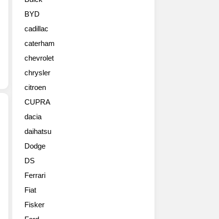
해
개
BYD
발
cadillac
한
텔
caterham
루
chevrolet
라
이
chrysler
드
citroen
X-
CUPRA
Pro
는
dacia
극
daihatsu
전
한
년
의
Dodge
대
랠
DS
비
리
판
환
Ferrari
매
경
Fiat
량
에
이
Fisker
맞
68%
춰