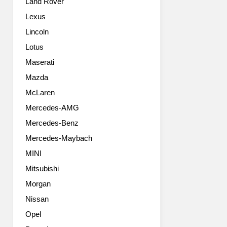
Land Rover
근
과
이
BAJA
Lexus
어
FORGED
Lincoln
모
가
델
협
Lotus
을
력
Maserati
출
해
시
Mazda
개
했
발
McLaren
는
한
Mercedes-AMG
데,
이
원
특
Mercedes-Benz
작
별
Mercedes-Maybach
이
한
뛰
랠
MINI
어
리
Mitsubishi
나
카
서
Morgan
는
인
전
Nissan
지
후
Opel
큰
방
변