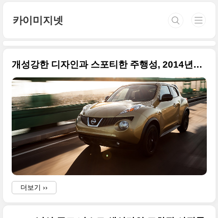
본문 바로가기
카이미지넷
개성강한 디자인과 스포티한 주행성, 2014년형 닛산 쥬크 북미 버전
더보기 ››