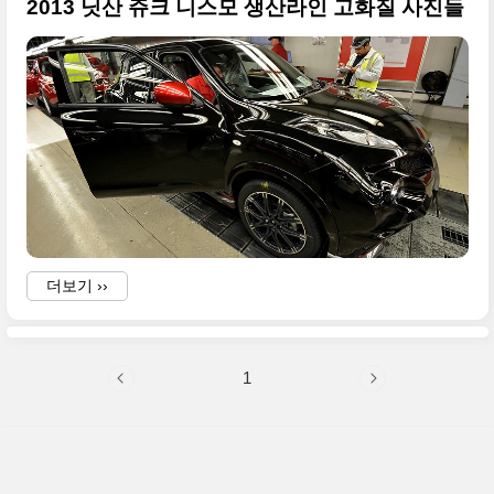
2013 닛산 쥬크 니스모 생산라인 고화질 사진들
-
더보기 ››
i
1