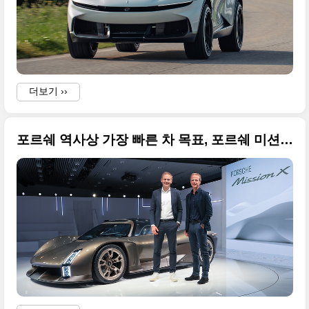
더보기 ››
포르쉐 역사상 가장 빠른 차 목표, 포르쉐 미션 X 콘셉트카(Mission X) 사진 원본으로 정리합니다
F
F