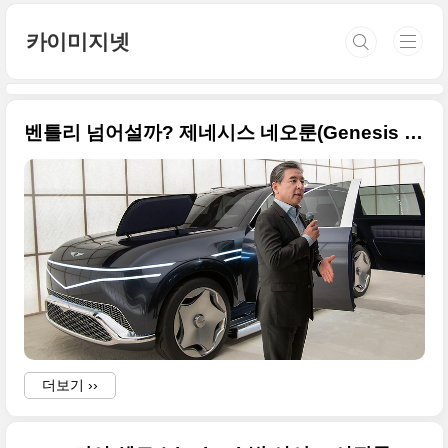
본문 바로가기
카이미지넷
벤틀리 넘어설까? 제네시스 네오룬(Genesis NEOLUN) 콘셉트 고화질의 원본 사진으로 정래해봅니다
더보기 ››