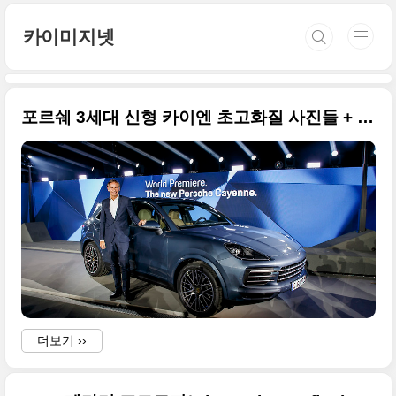
본문 바로가기
카이미지넷
포르쉐 3세대 신형 카이엔 초고화질 사진들 + 2017 프랑크푸르트 모터쇼 출품작 시리즈
더보기 ››