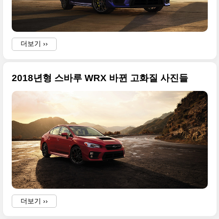
l
.
더보기 ››
2018년형 스바루 WRX 바뀐 고화질 사진들
t
f
더보기 ››