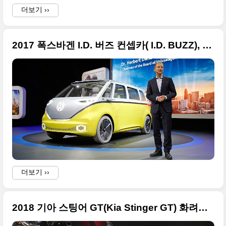
더보기 ››
a
a
2017 폭스바겐 I.D. 버즈 컨셉카( I.D. BUZZ), 완전한 자율주행 미니버스
a
(
더보기 ››
2018 기아 스팅어 GT(Kia Stinger GT) 화려한 사진들만 요약 정리
C
i