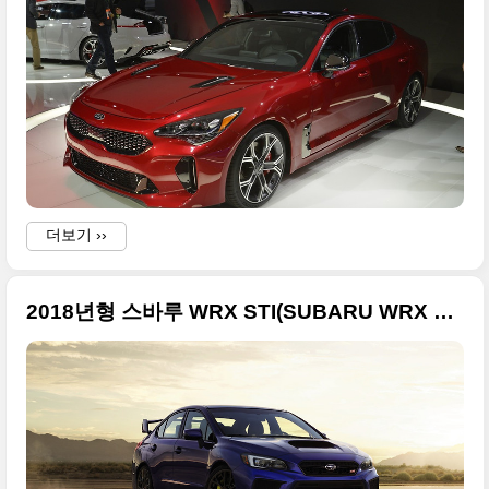
o
i
l
더보기 ››
i
2018년형 스바루 WRX STI(SUBARU WRX STI) 초대형 사진들
o