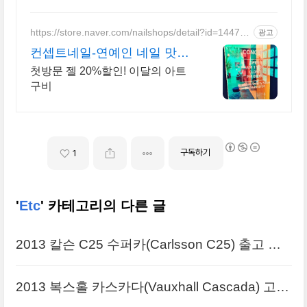
드 - 목업아저씨
https://store.naver.com/nailshops/detail?id=144716
광고
9266
컨셉트네일-연예인 네일 맛집
빠르고 꼼꼼한 시술!
첫방문 젤 20%할인! 이달의 아트
구비
구독하기
1
'
Etc
' 카테고리의 다른 글
2013 칼슨 C25 수퍼카(Carlsson C25) 출고 큰
사진
2013 복스홀 카스카다(Vauxhall Cascada) 고화