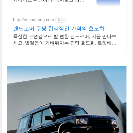
선점!특가차종! 수입차 최대 할인
견적! 온라인계약! 최적가 프로모
션 차량 빠른출고 선점하세요.
http://m.coupang.com
광고
랜드로버 쿠팡 합리적인 가격의 효도화
푹신한 쿠션감으로 발 편한 랜드로버, 지금 만나보
세요. 발걸음이 가벼워지는 경량 효도화, 로켓배송
으로 빠르게!