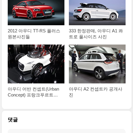
2012 아우디 TT-RS 플러스
333 한정판매, 아우디 A1 콰
원본사진들
트로 풀사이즈 사진
아우디 어반 컨셉트(Urban
아우디 A2 컨셉트카 공개사
Concept) 프랑크푸르트모
진
터쇼 사진들
댓글