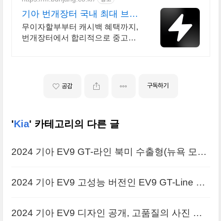
기아 번개장터 국내 최대 브랜
드 중고거래
무이자할부부터 캐시백 혜택까지,
번개장터에서 합리적으로 중고거
래 하세요 전국 각지에서 올라오는
전국구 최다 상품 매일 10만 개 이
상의 신규 상품 업로드
구독하기
공감
'
Kia
' 카테고리의 다른 글
2024 기아 EV9 GT-라인 북미 수출형(뉴욕 모터
쇼 데뷔) 고화질의 사진 원본입니다
2024 기아 EV9 고성능 버전인 EV9 GT-Line 사
진 원본으로 정리, GT 모델을 더해 총 4가지 라
2024 기아 EV9 디자인 공개, 고품질의 사진 원