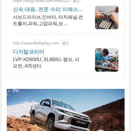
https://blog.naver.com/est0112
광고
신속 대응, 전문 수리 이에스티
시스템
서보드라이브,인버터, 터치패널,컨
트롤러,파워,고압파워,보
드,PCB,PLC 수리
http://www.dkdisplay.com
광고
디지탈코리아
LVP-XD600U, XL660U, 램프, 리
모컨, A/S센타