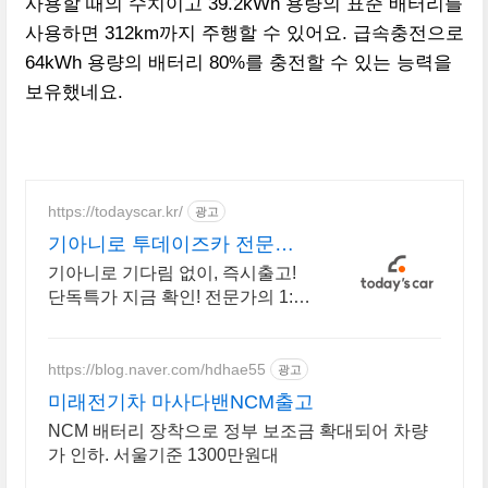
사용할 때의 수치이고 39.2kWh 용량의 표준 배터리를
사용하면 312km까지 주행할 수 있어요. 급속충전으로
64kWh 용량의 배터리 80%를 충전할 수 있는 능력을
보유했네요.
https://todayscar.kr/
광고
기아니로 투데이즈카 전문가
의 1:1 맞춤 컨설팅
기아니로 기다림 없이, 즉시출고!
단독특가 지금 확인! 전문가의 1:1
맞춤 컨설팅으로 합리적으로 장기
렌트/리스를 이용해 보세요!
https://blog.naver.com/hdhae55
광고
미래전기차 마사다밴NCM출고
NCM 배터리 장착으로 정부 보조금 확대되어 차량
가 인하. 서울기준 1300만원대