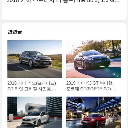
2018 기아 스포티지 더 볼드(The Bold) 1.6 GDi
영국형 사진 원본들
관련글
2018 기아 리오(프라이드)
2019 기아 K3 GT 북미형,
GT 라인 고화질 사진들, 1.0
포르테 GT(FORTE GT) 원
리터 직분사 터보 장착
본 사진들