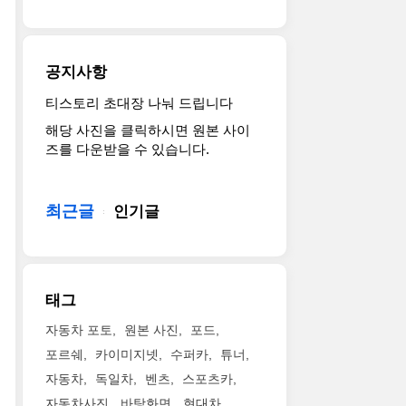
공지사항
티스토리 초대장 나눠 드립니다
해당 사진을 클릭하시면 원본 사이
즈를 다운받을 수 있습니다.
최근글
인기글
태그
자동차 포토
원본 사진
포드
포르쉐
카이미지넷
수퍼카
튜너
자동차
독일차
벤츠
스포츠카
자동차사진
바탕화면
현대차