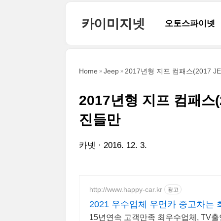
본문 바로가기
카이미지넷
오토스파이넷
Home
Jeep
2017년형 지프 컴패스(2017 J
2017년형 지프 컴패스(2
진들만
카넷
2016. 12. 3.
http://www.happy-car.kr
광고
2021 우수업체 우먼카 중고차는
15년연속 고객만족 최우수업체, TV출