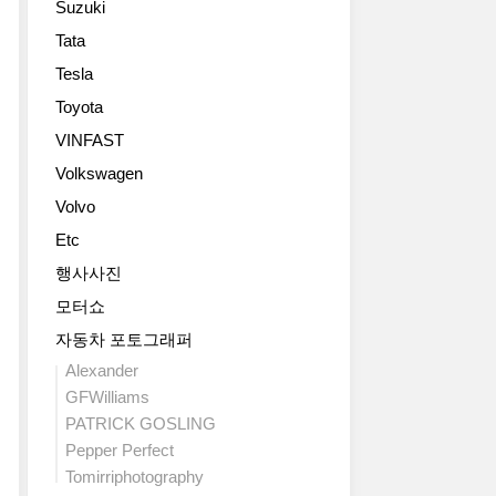
Suzuki
Tata
Tesla
Toyota
VINFAST
Volkswagen
Volvo
Etc
행사사진
모터쇼
자동차 포토그래퍼
Alexander
GFWilliams
PATRICK GOSLING
Pepper Perfect
Tomirriphotography