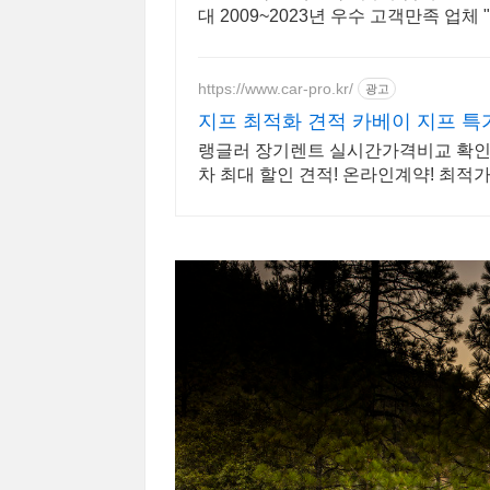
대 2009~2023년 우수 고객만족 업
https://www.car-pro.kr/
광고
지프 최적화 견적 카베이 지프 
랭글러 장기렌트 실시간가격비교 확인하
차 최대 할인 견적! 온라인계약! 최적