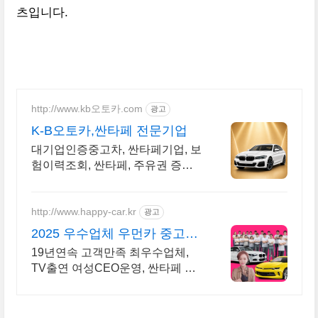
츠입니다.
http://www.kb오토카.com
광고
K-B오토카,싼타페 전문기업
대기업인증중고차, 싼타페기업, 보
험이력조회, 싼타페, 주유권 증정
이벤트 인증중고차 7만대이상! 찾
아가는 홈서비스! 낮은 할부이자
율, 24시간실매물전산연동
http://www.happy-car.kr
광고
2025 우수업체 우먼카 중고차
는 최우수모범업체에서!
19년연속 고객만족 최우수업체,
TV출연 여성CEO운영, 싼타페 실
매물 5만대 2009~2025년 우수 고
객만족 업체. 네티즌 선정 최우수
홈페이지!