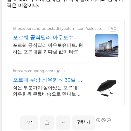
격은 미정이다.
https://porsche-autostadt.typeform.com/selectionn
광고
ow
포르쉐 공식딜러 아우토슈타
트
포르쉐 공식딜러 아우토슈타트, 원
하는 포르쉐를 기다림 없이 빠르게
구매하는 방법
http://m.coupang.com
광고
포르쉐 쿠팡 와우회원 30일 무
료반품
작은 부분까지 살아있는 포르쉐,
와우회원 무료배송으로 만나보세
요. 아이들이 험하게 다뤄도 튼튼
한 다이캐스트, 쿠팡에서 안심하고
구매하세요.
구독하기
1