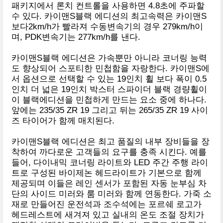
패키지에서 론치 컨트롤을 사용하면 4.8초에 주파할
수 있다. 카이맨S블랙 에디션의 최고속력은 카이맨S
보다2km/h가 빨라져 수동변속기의 경우 279km/h이
며, PDK변속기는 277km/h를 낸다.
카이맨S블랙 에디션은 가속뿐만 아니라 코너링 능력
도 향상되어 스포티한 민첩함을 자랑한다. 카이맨S에
서 옵션으로 선택할 수 있는 19인치 휠 보다 폭이 0.5
인치 더 넓은 19인치 박스터 스파이더 블랙 경량휠이
이 블랙에디션을 민첩하게 만드는 요소 중에 하나다.
앞에는 235/35 ZR 19 그리고 뒤는 265/35 ZR 19 사이
즈 타이어가 함께 매치된다.
카이맨S블랙 에디션은 최고 품질의 내부 장비들을 장
착하여 까다로운 고객들의 요구를 충족 시킨다. 예를
들어, 다이내믹 코너링 라이트와 LED 주간 주행 라이
트로 구성된 바이제논 헤드라이트가 기본으로 함께
제공되며 이들은 레인 센서가 포함된 자동 눈부심 차
단의 사이드 미러와 룸 미러와 함께 연동한다. 가죽 소
재로 만들어진 운전석과 조수석에는 포르쉐 로고가
헤드레스트에 새겨져 있고 실내의 온도 조절 장치가