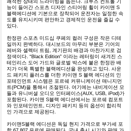
쾌적한 상태의 드라이빙을 돕는다. 크루즈 컨트롤 기
능이 들어간 스포츠 디자인 스티어링 휠이 카이맨 S
블랙에디션에 기본으로 장착되어 운전자는 일정한 속
도를 유지시키며 편안하고 경제적인 운전을 즐길 수
있다.
한정판 스포츠 미드십 쿠페의 컬러 구성은 작은 디테
일까지 완벽하다. 대시보드의 마무리 부분은 기어의
레버와 셀렉터 트림, 계기판의 배경과 마찬가지로 검
정색이다. “Black Edition” 이라는 레터링이 새겨진 스
테인리스 도어 가드와 글로벌 박스에 붙은 한정판 배
지가 더욱 특별한 블랙에디션을 완성하고 있다. 사운
드 패키지 플러스를 더한 카이맨 S 블랙 에디션의 인
포테인먼트 시스템은 포르쉐 커뮤니케이션 매니지먼
트(PCM)을 통해서 조절된다. 여기에는 내비게이션 모
듈과 유니버셜 오디오 인터페이스(AUX, USB, iPod)가
포함된다. 카이맨 S블랙 에디션에서는 포르쉐 컴포트
와 인포테인먼트, 디자인 패키지 등의 옵션이 합리적
인 가격으로 제공된다.
카이맨S블랙 에디션은 독일 현지 가격으로 부가세 포
함 67,807 유로에 판매된다. 국내 출시 시기와 판매 가