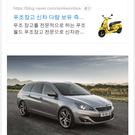
객만족 업체 "네티즌 선정 최우수
홈페이지"
https://blog.naver.com/sonkwonbea
광고
푸조장고 신차 다량 보유 즉시
출고가능
푸조 장고를 전문적으로 하는 푸조
월드 푸조장고 전문으로 신차판매
및 정비