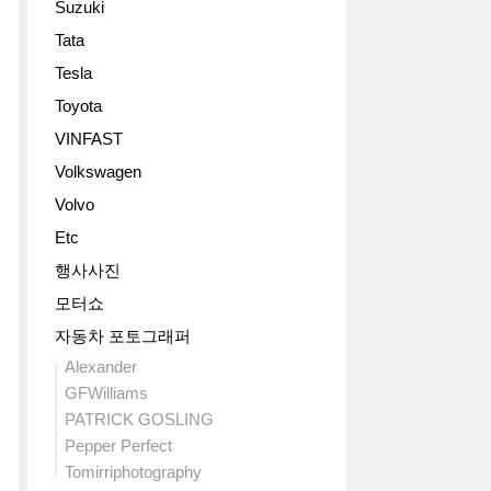
Suzuki
Tata
Tesla
Toyota
VINFAST
Volkswagen
Volvo
Etc
행사사진
모터쇼
자동차 포토그래퍼
Alexander
GFWilliams
PATRICK GOSLING
Pepper Perfect
Tomirriphotography