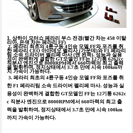
1.
상하이 모터쇼 페라리 부스 전경
(
빨간 차는
458
이탈
리아
,
은색 차는 페라리
FF)
2.
페라리 최초의
4
륜구동
4
인승 모델
FF
와 포즈를 취
한 페라리
CEO
아마데오 펠리사
(
가운데
)
와
F1
페라리
팀 소속 드라이버 펠리페 마사
(
맨 왼쪽
).
성능과 실용
성이 완벽하게 결합한
GT
모델인
FF
는
12
기통
6262cc
직분사 엔진으로
8000RPM
에서
660
마력의 최고 출력
을 발휘하며
,
정지상태에서
3.7
초 만에 시속
100km
까
지 가속이 가능하다
.
3.
페라리 최초의
4
륜구동
4
인승 모델
FF
와 포즈를 취
한
F1
페라리팀 소속 드라이버 펠리페 마사
.
성능과 실
용성이 완벽하게 결합한
GT
모델인
FF
는
12
기통
6262c
c
직분사 엔진으로
8000RPM
에서
660
마력의 최고 출
력을 발휘하며
,
정지상태에서
3.7
초 만에 시속
100km
까지 가속이 가능하다
.