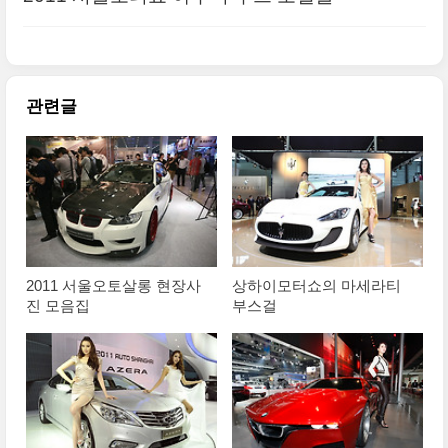
관련글
2011 서울오토살롱 현장사
상하이모터쇼의 마세라티
진 모음집
부스걸