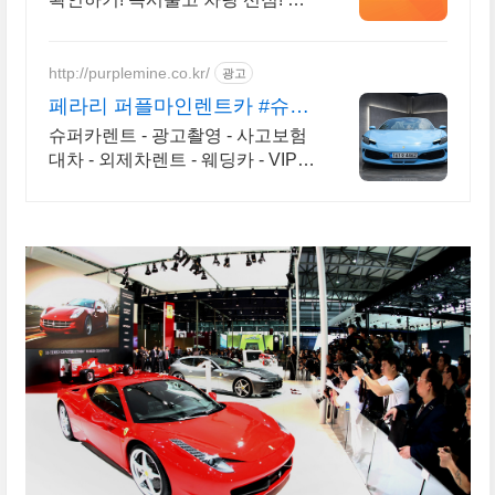
가차종! 수입차 최대 할인 견적! 온
라인계약! 최적가 프로모션 차량
빠른출고 선점하세요.
http://purplemine.co.kr/
광고
페라리 퍼플마인렌트카 #슈퍼
카 협찬문의 #방송렌트
슈퍼카렌트 - 광고촬영 - 사고보험
대차 - 외제차렌트 - 웨딩카 - VIP의
전