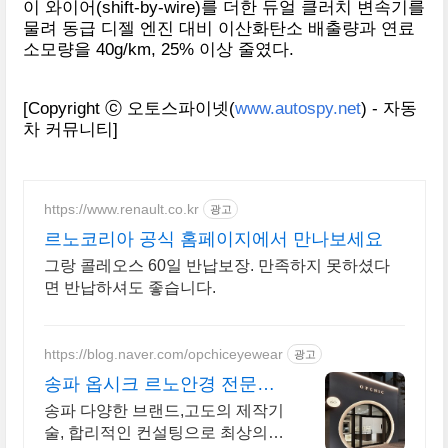
이 와이어(shift-by-wire)를 더한 듀얼 클러치 변속기를
물려 동급 디젤 엔진 대비 이산화탄소 배출량과 연료
소모량을 40g/km, 25% 이상 줄였다.
[Copyright ⓒ 오토스파이넷(
www.autospy.net
) - 자동
차 커뮤니티]
https://www.renault.co.kr
광고
르노코리아 공식 홈페이지에서 만나보세요
그랑 콜레오스 60일 반납보장. 만족하지 못하셨다
면 반납하셔도 좋습니다.
https://blog.naver.com/opchiceyewear
광고
송파 옵시크 르노안경 전문샵
르노 다량보유 안경원
송파 다양한 브랜드,고도의 제작기
술, 합리적인 컨설팅으로 최상의