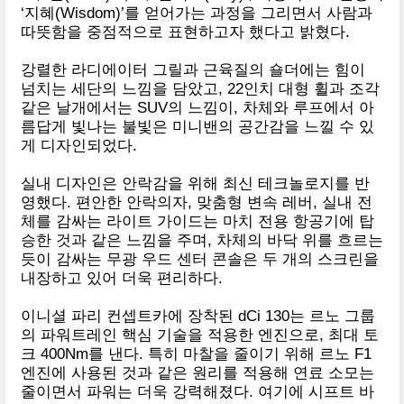
‘지혜(Wisdom)’를 얻어가는 과정을 그리면서 사람과
따뜻함을 중점적으로 표현하고자 했다고 밝혔다.
강렬한 라디에이터 그릴과 근육질의 숄더에는 힘이
넘치는 세단의 느낌을 담았고, 22인치 대형 휠과 조각
같은 날개에서는 SUV의 느낌이, 차체와 루프에서 아
름답게 빛나는 불빛은 미니밴의 공간감을 느낄 수 있
게 디자인되었다.
실내 디자인은 안락감을 위해 최신 테크놀로지를 반
영했다. 편안한 안락의자, 맞춤형 변속 레버, 실내 전
체를 감싸는 라이트 가이드는 마치 전용 항공기에 탑
승한 것과 같은 느낌을 주며, 차체의 바닥 위를 흐르는
듯이 감싸는 무광 우드 센터 콘솔은 두 개의 스크린을
내장하고 있어 더욱 편리하다.
이니셜 파리 컨셉트카에 장착된 dCi 130는 르노 그룹
의 파워트레인 핵심 기술을 적용한 엔진으로, 최대 토
크 400Nm를 낸다. 특히 마찰을 줄이기 위해 르노 F1
엔진에 사용된 것과 같은 원리를 적용해 연료 소모는
줄이면서 파워는 더욱 강력해졌다. 여기에 시프트 바